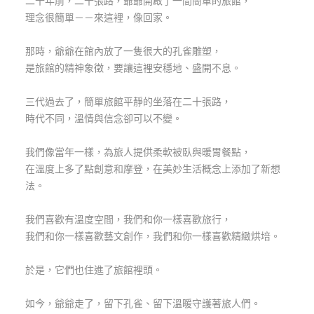
二十年前，二十張路，爺爺開啟了一間簡單的旅館，
玩
理念很簡單－－來這裡，像回家。
樂
地
那時，爺爺在館內放了一隻很大的孔雀雕塑，
圖
是旅館的精神象徵，要讓這裡安穩地、盛開不息。
顧
三代過去了，簡單旅館平靜的坐落在二十張路，
客
時代不同，溫情與信念卻可以不變。
服
務
我們像當年一樣，為旅人提供柔軟被臥與暖胃餐點，
在溫度上多了點創意和摩登，在美妙生活概念上添加了新想
顧
法。
客
滿
我們喜歡有溫度空間，我們和你一樣喜歡旅行，
意
我們和你一樣喜歡藝文創作，我們和你一樣喜歡精緻烘培。
度
於是，它們也住進了旅館裡頭。
訂
如今，爺爺走了，留下孔雀、留下溫暖守護著旅人們。
單