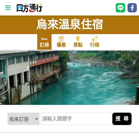
烏來溫泉住宿
四
方
通
訂房
優惠
景點
行程
行
訂
房
台
灣
訂
房
搜 尋
直接跟飯店訂房
HOT