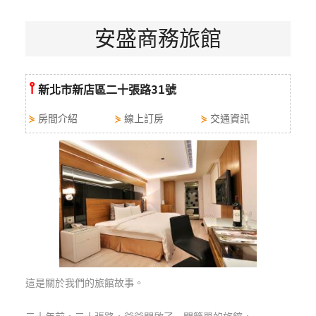
特
安盛商務旅館
色
民
宿
⫯
新北市新店區二十張路31號
全
⋟
房間介紹
⋟
線上訂房
⋟
交通資訊
球
租
車
網
紅
帶
你
玩
這是關於我們的旅館故事。