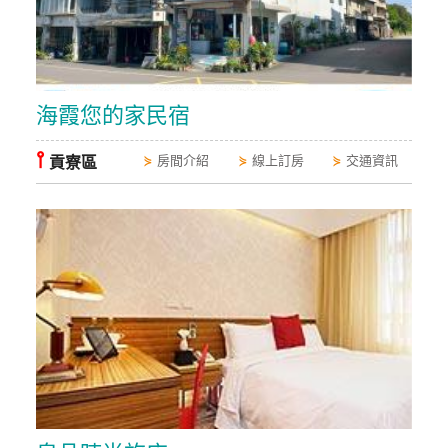
海霞您的家民宿
⫯
貢寮區
⋟
房間介紹
⋟
線上訂房
⋟
交通資訊